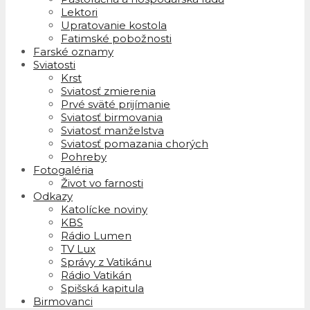
Lektori
Upratovanie kostola
Fatimské pobožnosti
Farské oznamy
Sviatosti
Krst
Sviatosť zmierenia
Prvé sväté prijímanie
Sviatosť birmovania
Sviatosť manželstva
Sviatosť pomazania chorých
Pohreby
Fotogaléria
Život vo farnosti
Odkazy
Katolícke noviny
KBS
Rádio Lumen
TV Lux
Správy z Vatikánu
Rádio Vatikán
Spišská kapitula
Birmovanci