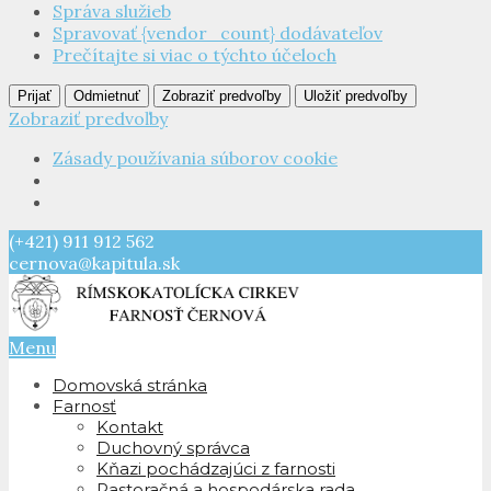
Správa služieb
Spravovať {vendor_count} dodávateľov
Prečítajte si viac o týchto účeloch
Prijať
Odmietnuť
Zobraziť predvoľby
Uložiť predvoľby
Zobraziť predvoľby
Zásady používania súborov cookie
(+421) 911 912 562
cernova@kapitula.sk
Menu
Domovská stránka
Farnosť
Kontakt
Duchovný správca
Kňazi pochádzajúci z farnosti
Pastoračná a hospodárska rada