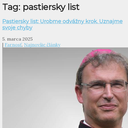
Tag: pastiersky list
Pastiersky list: Urobme odvážny krok. Uznajme
svoje chyby
5. marca 2025
|
Farnosť
,
Najnovšie články