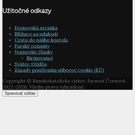
Užitočné odkazy
Domovská stránka
Blížiace sa udalosti
Cesta do nášho kostola
Farské oznamy
Najnovšie články
Birmovanci
Svätec týždňa
Zásady používania súborov cookie (EÚ)
Copyright © Rímskokatolícka cirkev, farnosť Černová
2022-2026. Všetky práva vyhradené.
Spravovať súhlas