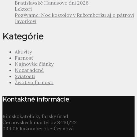
Bratislavské Hanusove dni 2026
Lektori
Pozývame: Noc kostolov v Ružomberku aj o pátrovi
Javorkovi
Kategórie
Aktivity
Farnosť
Najnovšie články
Nezaradené
Sviatosti
Život vo farnosti
Kontaktné informácie
Rímskokatolícky farský úrad
Černovských martýrov 8410/22
034 06 Ružomberok - Černová