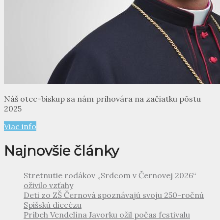
Náš otec-biskup sa nám prihovára na začiatku pôstu
2025
Viac info
Najnovšie články
Stretnutie rodákov „Srdcom v Černovej 2026“
oživilo vzťahy
Deti zo ZŠ Černová spoznávajú svoju 250-ročnú
Spišskú diecézu
Príbeh Vendelína Javorku ožil počas festivalu