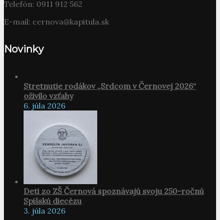
Telefón: 0911 912 562
E-mail: cernova@kapitula.sk
Novinky
Stretnutie rodákov „Srdcom v Černovej 2026“
oživilo vzťahy
6. júla 2026
Deti zo ZŠ Černová spoznávajú svoju 250-ročnú
Spišskú diecézu
3. júla 2026