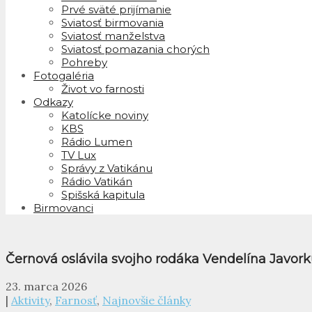
Prvé sväté prijímanie
Sviatosť birmovania
Sviatosť manželstva
Sviatosť pomazania chorých
Pohreby
Fotogaléria
Život vo farnosti
Odkazy
Katolícke noviny
KBS
Rádio Lumen
TV Lux
Správy z Vatikánu
Rádio Vatikán
Spišská kapitula
Birmovanci
Černová oslávila svojho rodáka Vendelína Javor
23. marca 2026
|
Aktivity
,
Farnosť
,
Najnovšie články