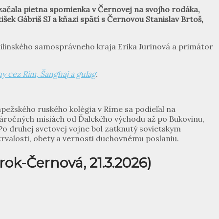
 začala pietna spomienka v Černovej na svojho rodáka,
išek Gábriš SJ a kňazi spätí s Černovou Stanislav Brtoš,
ilinského samosprávneho kraja Erika Jurinová a primátor
ny cez Rím, Šanghaj a gulag
.
Pápežského ruského kolégia v Ríme sa podieľal na
 náročných misiách od Ďalekého východu až po Bukovinu,
Po druhej svetovej vojne bol zatknutý sovietskym
ytrvalosti, obety a vernosti duchovnému poslaniu.
ok-Černová, 21.3.2026)