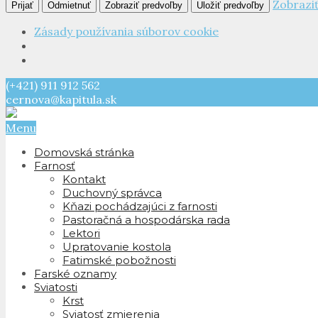
Zobrazi
Prijať
Odmietnuť
Zobraziť predvoľby
Uložiť predvoľby
Zásady používania súborov cookie
(+421) 911 912 562
cernova@kapitula.sk
Menu
Domovská stránka
Farnosť
Kontakt
Duchovný správca
Kňazi pochádzajúci z farnosti
Pastoračná a hospodárska rada
Lektori
Upratovanie kostola
Fatimské pobožnosti
Farské oznamy
Sviatosti
Krst
Sviatosť zmierenia