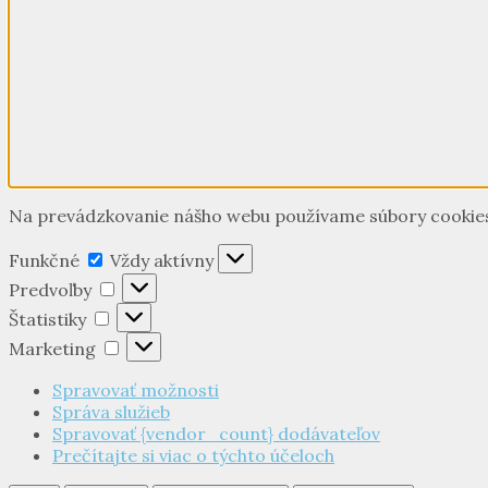
Na prevádzkovanie nášho webu používame súbory cookies n
Funkčné
Funkčné
Vždy aktívny
Predvoľby
Predvoľby
Štatistiky
Štatistiky
Marketing
Marketing
Spravovať možnosti
Správa služieb
Spravovať {vendor_count} dodávateľov
Prečítajte si viac o týchto účeloch