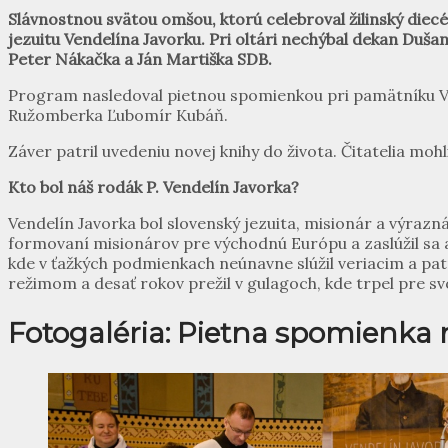
Slávnostnou svätou omšou, ktorú celebroval žilinský diec
jezuitu Vendelína Javorku.
Pri oltári nechýbal dekan Dušan
Peter Nákačka a Ján Martiška SDB.
Program nasledoval pietnou spomienkou pri pamätníku Ven
Ružomberka Ľubomír Kubáň.
Záver patril uvedeniu novej knihy do života. Čitatelia moh
Kto bol náš rodák P. Vendelín Javorka?
Vendelín Javorka bol slovenský jezuita, misionár a výrazn
formovaní misionárov pre východnú Európu a zaslúžil sa a
kde v ťažkých podmienkach neúnavne slúžil veriacim a patr
režimom a desať rokov prežil v gulagoch, kde trpel pre sv
Fotogaléria: Pietna spomienka 