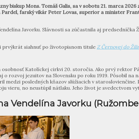
ézny biskup Mons. Tomáš Galis, sa v sobotu 21. marca 2026
 Pardel, farský vikár Peter Lovas, superior a minister
Frant
delína Javorku. Slávnosti sa zúčastnila aj predsedníčka Ž
li prvýkrát siahnuť po životopisnom titule
Z Černovej do Žili
á osobnosť Katolíckej cirkvi 20. storočia. Ako prvý rektor 
j o rozvoj jezuitov na Slovensku po roku 1919. Pôsobil na
il medzi posledných kňazov slúžiacich v staroslovienčine. 
oju vieru, no neustúpil nátlaku. Jeho život je svedectvom v
na Vendelína Javorku (Ružomber