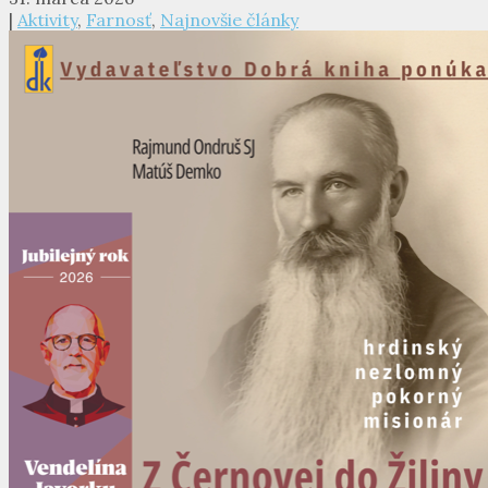
|
Aktivity
,
Farnosť
,
Najnovšie články