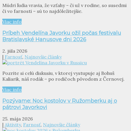
Múdri ľudia vravia, že vzťahy – či už v rodine, so susedmi
či vo farnosti – sú to najdôležitejšie.
Viac info
Príbeh Vendelína Javorku ožil počas festivalu
Bratislavské Hanusove dni 2026
2. júla 2026
|
Farnosť
,
Najnovšie články
Pozrite si celú diskusiu, v ktorej vystupuje aj Bohuš
Kaliarik, náš rodák – po rodičoch pôvodom z Černovej.
Viac info
Pozývame: Noc kostolov v Ružomberku aj o
pátrovi Javorkovi
25. mája 2026
|
Aktivity
,
Farnosť
,
Najnovšie články