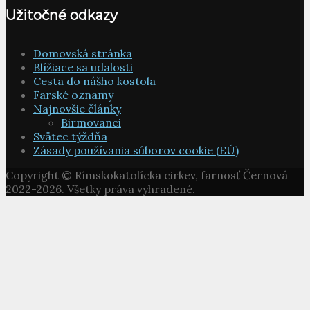
Užitočné odkazy
Domovská stránka
Blížiace sa udalosti
Cesta do nášho kostola
Farské oznamy
Najnovšie články
Birmovanci
Svätec týždňa
Zásady používania súborov cookie (EÚ)
Copyright © Rímskokatolícka cirkev, farnosť Černová
2022-2026. Všetky práva vyhradené.