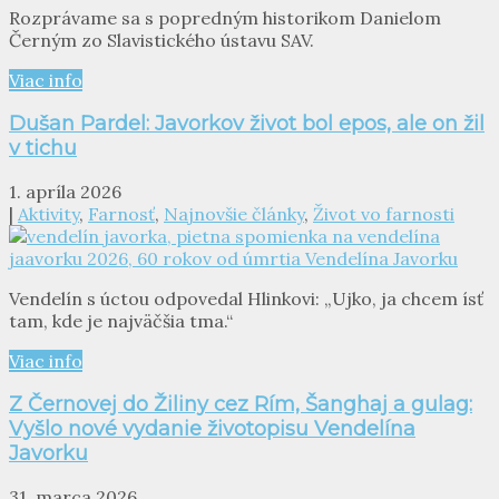
Rozprávame sa s popredným historikom Danielom
Černým zo Slavistického ústavu SAV.
Viac info
Dušan Pardel: Javorkov život bol epos, ale on žil
v tichu
1. apríla 2026
|
Aktivity
,
Farnosť
,
Najnovšie články
,
Život vo farnosti
Vendelín s úctou odpovedal Hlinkovi: „Ujko, ja chcem ísť
tam, kde je najväčšia tma.“
Viac info
Z Černovej do Žiliny cez Rím, Šanghaj a gulag:
Vyšlo nové vydanie životopisu Vendelína
Javorku
31. marca 2026