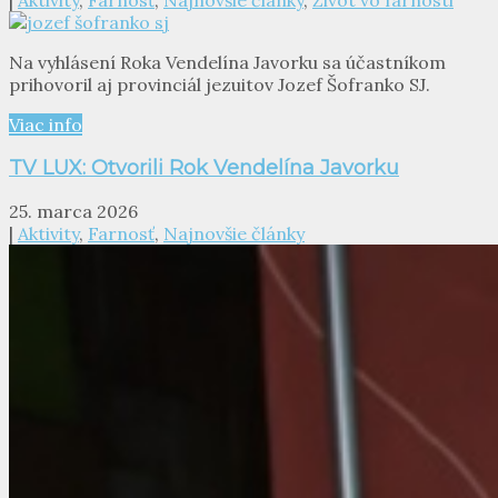
|
Aktivity
,
Farnosť
,
Najnovšie články
,
Život vo farnosti
Na vyhlásení Roka Vendelína Javorku sa účastníkom
prihovoril aj provinciál jezuitov Jozef Šofranko SJ.
Viac info
TV LUX: Otvorili Rok Vendelína Javorku
25. marca 2026
|
Aktivity
,
Farnosť
,
Najnovšie články