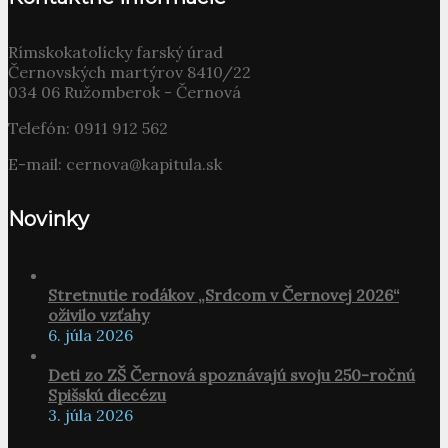
Rímskokatolícky farský úrad
Černovských martýrov 8410/22
034 06 Ružomberok - Černová
Telefón: 0911 912 562
E-mail: cernova@kapitula.sk
Novinky
Stretnutie rodákov „Srdcom v Černovej 2026“
oživilo vzťahy
6. júla 2026
Deti zo ZŠ Černová spoznávajú svoju 250-ročnú
Spišskú diecézu
3. júla 2026