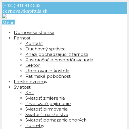
(+421) 911 912 562
cernova@kapitula.sk
Menu
Domovská stránka
Farnosť
Kontakt
Duchovný správca
Kňazi pochádzajúci z farnosti
Pastoračná a hospodárska rada
Lektori
Upratovanie kostola
Fatimské pobožnosti
Farské oznamy
Sviatosti
Krst
Sviatosť zmierenia
Prvé sväté prijímanie
Sviatosť birmovania
Sviatosť manželstva
Sviatosť pomazania chorých
Pohreby