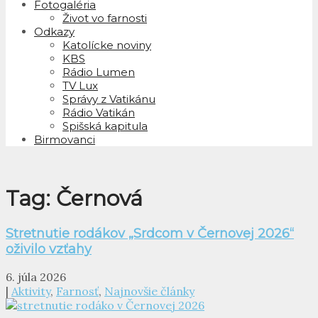
Fotogaléria
Život vo farnosti
Odkazy
Katolícke noviny
KBS
Rádio Lumen
TV Lux
Správy z Vatikánu
Rádio Vatikán
Spišská kapitula
Birmovanci
Tag: Černová
Stretnutie rodákov „Srdcom v Černovej 2026“
oživilo vzťahy
6. júla 2026
|
Aktivity
,
Farnosť
,
Najnovšie články