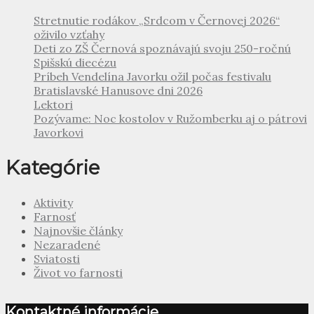
Stretnutie rodákov „Srdcom v Černovej 2026“
oživilo vzťahy
Deti zo ZŠ Černová spoznávajú svoju 250-ročnú
Spišskú diecézu
Príbeh Vendelína Javorku ožil počas festivalu
Bratislavské Hanusove dni 2026
Lektori
Pozývame: Noc kostolov v Ružomberku aj o pátrovi
Javorkovi
Kategórie
Aktivity
Farnosť
Najnovšie články
Nezaradené
Sviatosti
Život vo farnosti
Kontaktné informácie