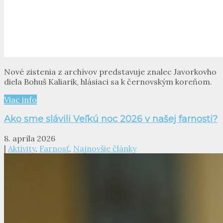
Nové zistenia z archívov predstavuje znalec Javorkovho
diela Bohuš Kaliarik, hlásiaci sa k černovským koreňom.
Viac info
Ako sme slávili Veľkú noc 2026 v našej farnosti?
8. apríla 2026
|
Aktivity
,
Farnosť
,
Najnovšie články