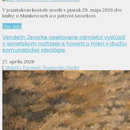
V jezuitskom kostole uvedú v piatok 29. mája 2026 dve
knihy: o Munkovcoch a o pátrovi Javorkovi.
Viac info
Vendelín Javorka opakovane odmietol vystúpiť
v sovietskom rozhlase a hovoriť o mieri v duchu
komunistickej ideológie
27. apríla 2026
|
Aktivity
,
Farnosť
,
Najnovšie články