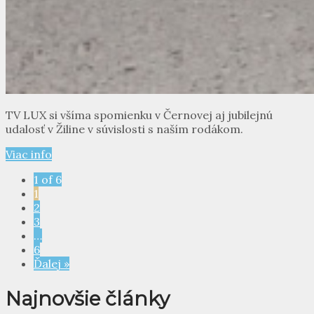
TV LUX si všíma spomienku v Černovej aj jubilejnú
udalosť v Žiline v súvislosti s naším rodákom.
Viac info
1 of 6
1
2
3
…
6
Ďalej »
Najnovšie články