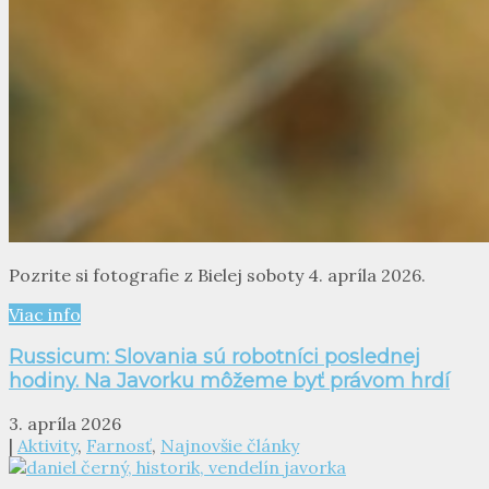
Pozrite si fotografie z Bielej soboty 4. apríla 2026.
Viac info
Russicum: Slovania sú robotníci poslednej
hodiny. Na Javorku môžeme byť právom hrdí
3. apríla 2026
|
Aktivity
,
Farnosť
,
Najnovšie články