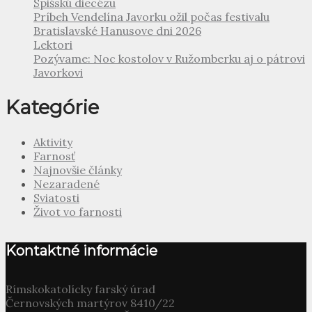
Spišskú diecézu
Príbeh Vendelína Javorku ožil počas festivalu
Bratislavské Hanusove dni 2026
Lektori
Pozývame: Noc kostolov v Ružomberku aj o pátrovi
Javorkovi
Kategórie
Aktivity
Farnosť
Najnovšie články
Nezaradené
Sviatosti
Život vo farnosti
Kontaktné informácie
Rímskokatolícky farský úrad
Černovských martýrov 8410/22