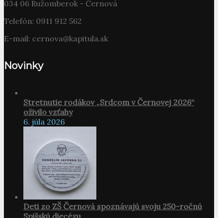
034 06 Ružomberok - Černová
Telefón: 0911 912 562
E-mail: cernova@kapitula.sk
Novinky
Stretnutie rodákov „Srdcom v Černovej 2026“
oživilo vzťahy
6. júla 2026
Deti zo ZŠ Černová spoznávajú svoju 250-ročnú
Spišskú diecézu