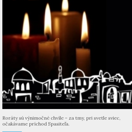
Roráty sú výnimočné chvíle – za tmy, pri svetle sviec,
očakávame príchod Spasiteľa.