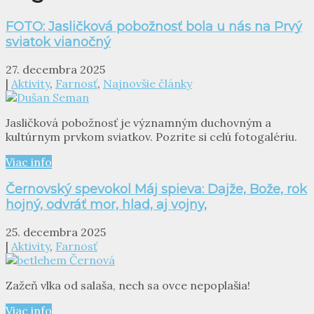
FOTO: Jasličková pobožnosť bola u nás na Prvý
sviatok vianočný
27. decembra 2025
|
Aktivity
,
Farnosť
,
Najnovšie články
Jasličková pobožnosť je významným duchovným a
kultúrnym prvkom sviatkov. Pozrite si celú fotogalériu.
Viac info
Černovský spevokol Máj spieva: Dajže, Bože, rok
hojný, odvráť mor, hlad, aj vojny,
25. decembra 2025
|
Aktivity
,
Farnosť
Zažeň vlka od salaša, nech sa ovce nepoplašia!
Viac info