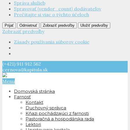
Správa služieb
Spravovať {vendor_count} dodávateľov
Prečítajte si viac o týchto účeloch
Prijať
Odmietnuť
Zobraziť predvoľby
Uložiť predvoľby
Zobraziť predvoľby
Zásady používania súborov cookie
(+421) 911 912 562
cernova@kapitula.sk
Menu
Domovská stránka
Farnosť
Kontakt
Duchovný správca
Kňazi pochádzajúci z farnosti
Pastoračná a hospodárska rada
Lektori
Upratovanie kostola