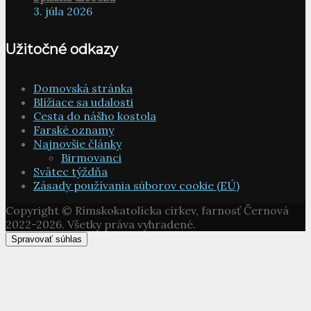
3. júla 2026
Užitočné odkazy
Domovská stránka
Blížiace sa udalosti
Cesta do nášho kostola
Farské oznamy
Najnovšie články
Birmovanci
Svätec týždňa
Zásady používania súborov cookie (EÚ)
Copyright © Rímskokatolícka cirkev, farnosť Černová
2022-2026. Všetky práva vyhradené.
Spravovať súhlas