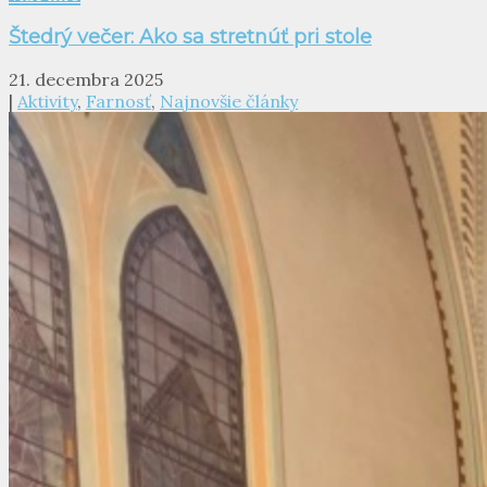
Štedrý večer: Ako sa stretnúť pri stole
21. decembra 2025
|
Aktivity
,
Farnosť
,
Najnovšie články