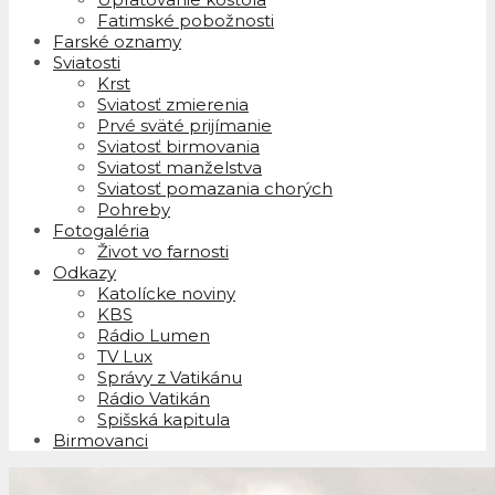
Fatimské pobožnosti
Farské oznamy
Sviatosti
Krst
Sviatosť zmierenia
Prvé sväté prijímanie
Sviatosť birmovania
Sviatosť manželstva
Sviatosť pomazania chorých
Pohreby
Fotogaléria
Život vo farnosti
Odkazy
Katolícke noviny
KBS
Rádio Lumen
TV Lux
Správy z Vatikánu
Rádio Vatikán
Spišská kapitula
Birmovanci