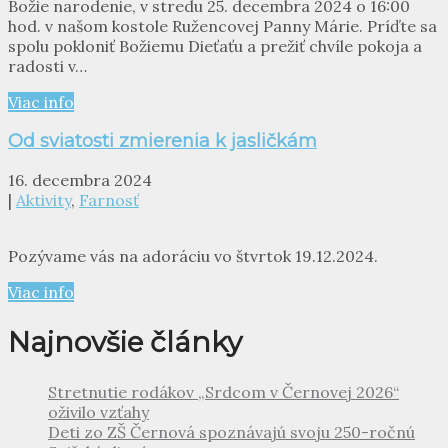
Božie narodenie, v stredu 25. decembra 2024 o 16:00
hod. v našom kostole Ružencovej Panny Márie. Príďte sa
spolu pokloniť Božiemu Dieťaťu a prežiť chvíle pokoja a
radosti v…
Viac info
Od sviatosti zmierenia k jasličkám
16. decembra 2024
|
Aktivity
,
Farnosť
Pozývame vás na adoráciu vo štvrtok 19.12.2024.
Viac info
Najnovšie články
Stretnutie rodákov „Srdcom v Černovej 2026“
oživilo vzťahy
Deti zo ZŠ Černová spoznávajú svoju 250-ročnú