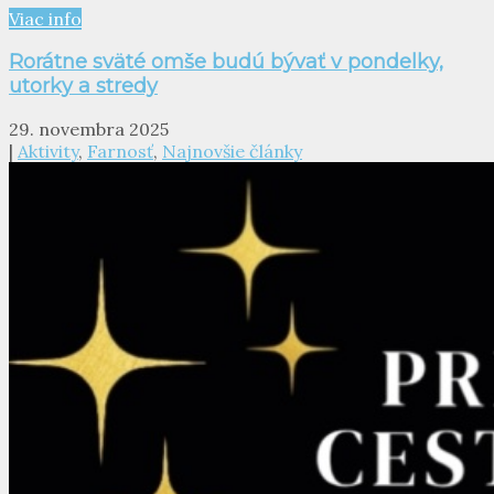
Viac info
Rorátne sväté omše budú bývať v pondelky,
utorky a stredy
29. novembra 2025
|
Aktivity
,
Farnosť
,
Najnovšie články