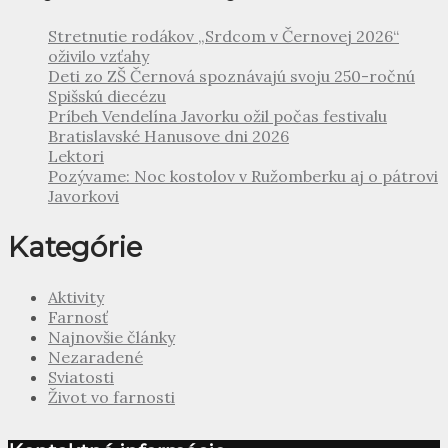
Stretnutie rodákov „Srdcom v Černovej 2026“
oživilo vzťahy
Deti zo ZŠ Černová spoznávajú svoju 250-ročnú
Spišskú diecézu
Príbeh Vendelína Javorku ožil počas festivalu
Bratislavské Hanusove dni 2026
Lektori
Pozývame: Noc kostolov v Ružomberku aj o pátrovi
Javorkovi
Kategórie
Aktivity
Farnosť
Najnovšie články
Nezaradené
Sviatosti
Život vo farnosti