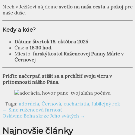
Nech v Ježišovi nájdeme
svetlo na našu cestu
a
pokoj
pre
naše duše.
Kedy a kde?
Dátum: štvrtok 16. októbra 2025
Čas:
o 18:30 hod.
Miesto:
farský kostol Ružencovej Panny Márie v
Černovej
Príďte načerpať, stíšiť sa a prehĺbiť svoju vieru v
prítomnosti nášho Pána.
| Tags:
adorácia
,
Černová
,
eucharistia
,
Jubilejný rok
Post
←
Sme ružencová farnosť
Oslávme Boha skrze Jeho svätých
→
navigation
Najnovšie články