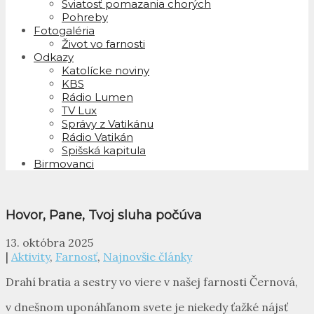
Sviatosť pomazania chorých
Pohreby
Fotogaléria
Život vo farnosti
Odkazy
Katolícke noviny
KBS
Rádio Lumen
TV Lux
Správy z Vatikánu
Rádio Vatikán
Spišská kapitula
Birmovanci
Hovor, Pane, Tvoj sluha počúva
13. októbra 2025
|
Aktivity
,
Farnosť
,
Najnovšie články
Drahí bratia a sestry vo viere v našej farnosti Černová,
v dnešnom uponáhľanom svete je niekedy ťažké nájsť