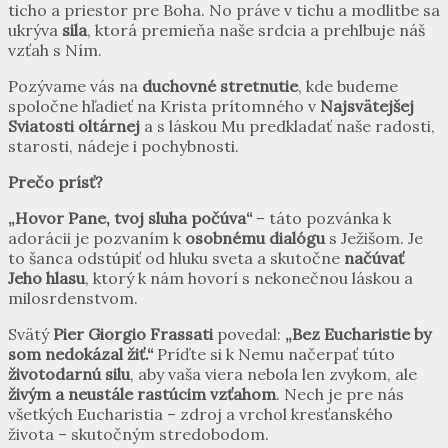
ticho a priestor pre Boha. No práve v tichu a modlitbe sa
ukrýva
sila
, ktorá premieňa naše srdcia a prehlbuje náš
vzťah s Ním.
Pozývame vás na
duchovné stretnutie
, kde budeme
spoločne hľadieť na Krista prítomného v
Najsvätejšej
Sviatosti oltárnej
a s láskou Mu predkladať naše radosti,
starosti, nádeje i pochybnosti.
Prečo prísť?
„Hovor Pane, tvoj sluha počúva“
– táto pozvánka k
adorácii je pozvaním k
osobnému dialógu
s Ježišom. Je
to šanca odstúpiť od hluku sveta a skutočne
načúvať
Jeho hlasu
, ktorý k nám hovorí s nekonečnou láskou a
milosrdenstvom.
Svätý
Pier Giorgio Frassati
povedal:
„Bez Eucharistie by
som nedokázal žiť.“
Príďte si k Nemu načerpať túto
životodarnú silu
, aby vaša viera nebola len zvykom, ale
živým a neustále rastúcim vzťahom
. Nech je pre nás
všetkých Eucharistia – zdroj a vrchol kresťanského
života – skutočným stredobodom.