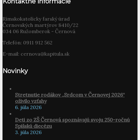
Kontaktné informácie
Rímskokatolícky farský úrad
Černovských martýrov 8410/22
034 06 Ružomberok - Černová
Telefón: 0911 912 562
E-mail: cernova@kapitula.sk
Novinky
Stretnutie rodákov „Srdcom v Černovej 2026“
oživilo vzťahy
6. júla 2026
Deti zo ZŠ Černová spoznávajú svoju 250-ročnú
Spišskú diecézu
3. júla 2026