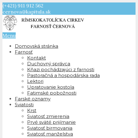
(+421) 911 912 562
cernova@kapitula.sk
Menu
Domovská stránka
Farnosť
Kontakt
Duchovný správca
Kňazi pochádzajúci z farnosti
Pastoračná a hospodárska rada
Lektori
Upratovanie kostola
Fatimské pobožnosti
Farské oznamy
Sviatosti
Krst
Sviatosť zmierenia
Prvé sväté prijímanie
Sviatosť birmovania
Sviatosť manželstva